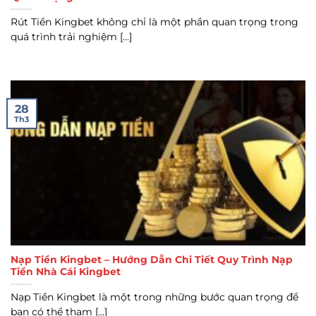
Rút Tiền Kingbet không chỉ là một phần quan trọng trong
quá trình trải nghiệm [...]
28
Th3
Nạp Tiền Kingbet – Hướng Dẫn Chi Tiết Quy Trình Nạp
Tiền Nhà Cái Kingbet
Nạp Tiền Kingbet là một trong những bước quan trọng để
bạn có thể tham [...]