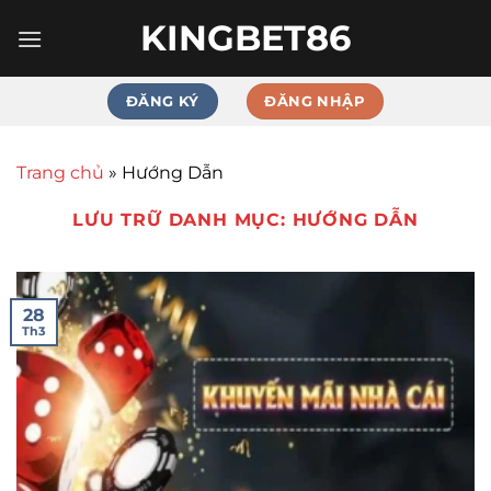
Bỏ
KINGBET86
qua
nội
dung
ĐĂNG KÝ
ĐĂNG NHẬP
Trang chủ
»
Hướng Dẫn
LƯU TRỮ DANH MỤC:
HƯỚNG DẪN
28
Th3